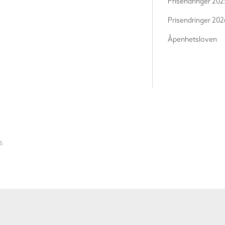
Prisendringer 202
Prisendringer 202
Åpenhetsloven
S