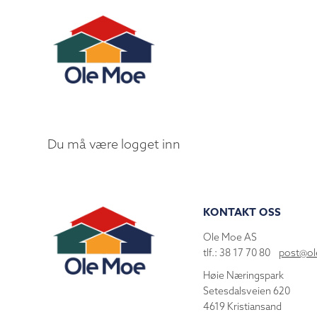
Du må være logget inn
KONTAKT OSS
Ole Moe AS
tlf.: 38 17 70 80
post@o
Høie Næringspark
Setesdalsveien 620
4619 Kristiansand