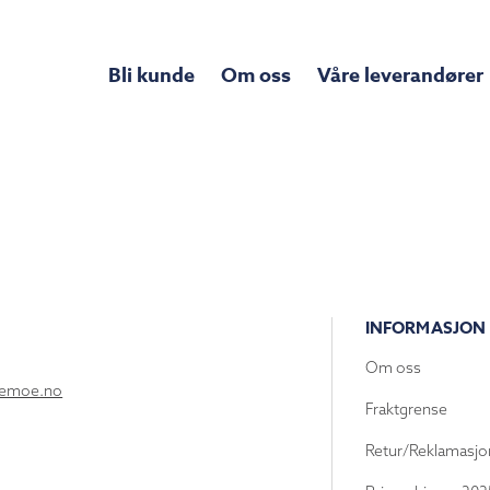
Bli kunde
Om oss
Våre leverandører
INFORMASJON
Om oss
lemoe.no
Fraktgrense
Retur/Reklamasjo