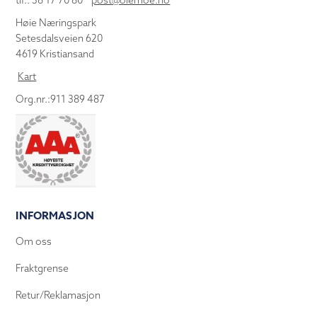
tlf.: 38 17 70 80
post@olemoe.no
Høie Næringspark
Setesdalsveien 620
4619 Kristiansand
Kart
Org.nr.:911 389 487
INFORMASJON
Om oss
Fraktgrense
Retur/Reklamasjon