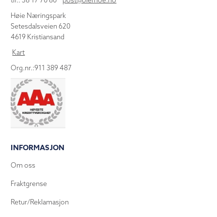
tlf.: 38 17 70 80
post@olemoe.no
Høie Næringspark
Setesdalsveien 620
4619 Kristiansand
Kart
Org.nr.:911 389 487
INFORMASJON
Om oss
Fraktgrense
Retur/Reklamasjon