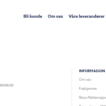
Bli kunde
Om oss
Våre leverandører
INFORMASJON
Om oss
lemoe.no
Fraktgrense
Retur/Reklamasjo