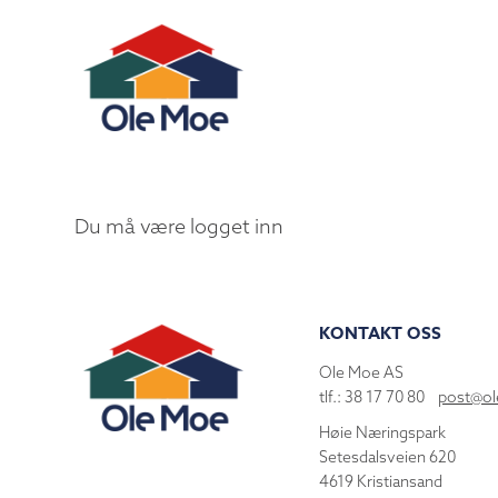
Du må være logget inn
KONTAKT OSS
Ole Moe AS
tlf.: 38 17 70 80
post@o
Høie Næringspark
Setesdalsveien 620
4619 Kristiansand