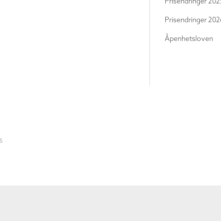
Prisendringer 202
Prisendringer 202
Åpenhetsloven
S