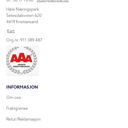
tlf.: 38 17 70 80
post@olemoe.no
Høie Næringspark
Setesdalsveien 620
4619 Kristiansand
Kart
Org.nr.:911 389 487
INFORMASJON
Om oss
Fraktgrense
Retur/Reklamasjon