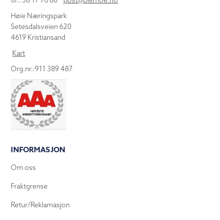
tlf.: 38 17 70 80
post@olemoe.no
Høie Næringspark
Setesdalsveien 620
4619 Kristiansand
Kart
Org.nr.:911 389 487
INFORMASJON
Om oss
Fraktgrense
Retur/Reklamasjon