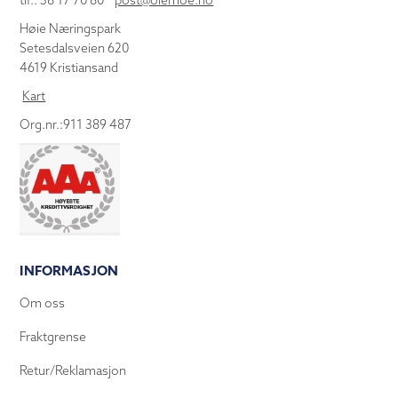
tlf.: 38 17 70 80
post@olemoe.no
Høie Næringspark
Setesdalsveien 620
4619 Kristiansand
Kart
Org.nr.:911 389 487
INFORMASJON
Om oss
Fraktgrense
Retur/Reklamasjon