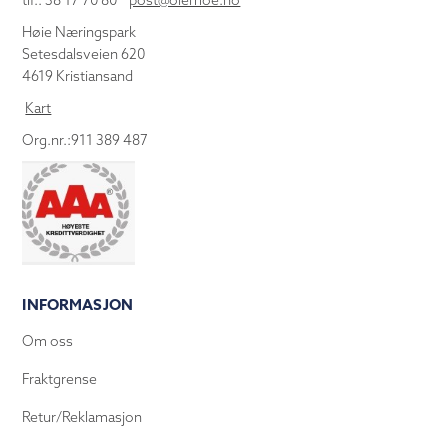
tlf.: 38 17 70 80
post@olemoe.no
Høie Næringspark
Setesdalsveien 620
4619 Kristiansand
Kart
Org.nr.:911 389 487
INFORMASJON
Om oss
Fraktgrense
Retur/Reklamasjon