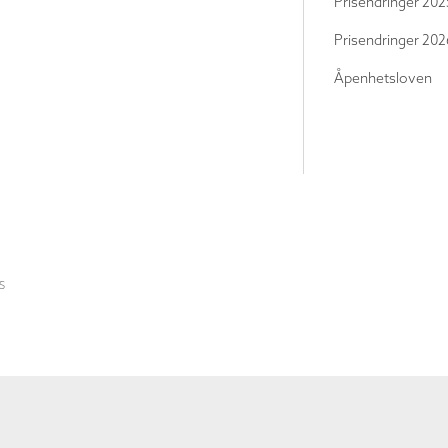
Prisendringer 202
Prisendringer 202
Åpenhetsloven
S