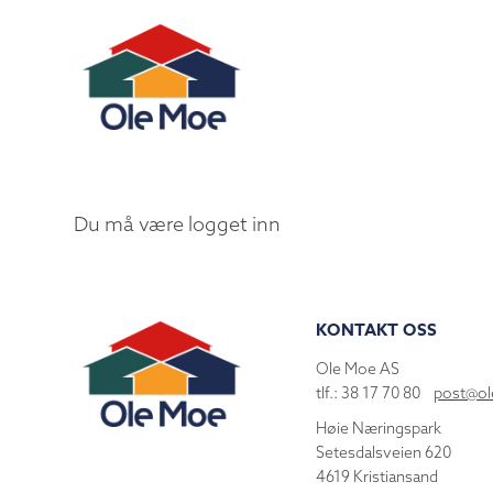
Du må være logget inn
KONTAKT OSS
Ole Moe AS
tlf.: 38 17 70 80
post@o
Høie Næringspark
Setesdalsveien 620
4619 Kristiansand