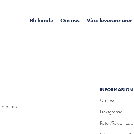
Bli kunde
Om oss
Våre leverandører
INFORMASJON
Om oss
lemoe.no
Fraktgrense
Retur/Reklamasjo