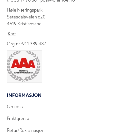
tlf.: 38 17 70 80
post@olemoe.no
Høie Næringspark
Setesdalsveien 620
4619 Kristiansand
Kart
Org.nr.:911 389 487
INFORMASJON
Om oss
Fraktgrense
Retur/Reklamasjon