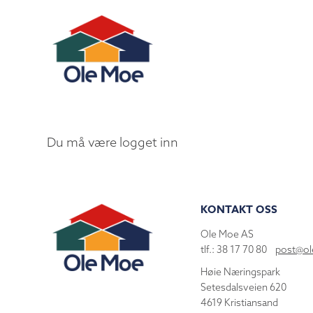
Du må være logget inn
KONTAKT OSS
Ole Moe AS
tlf.: 38 17 70 80
post@o
Høie Næringspark
Setesdalsveien 620
4619 Kristiansand