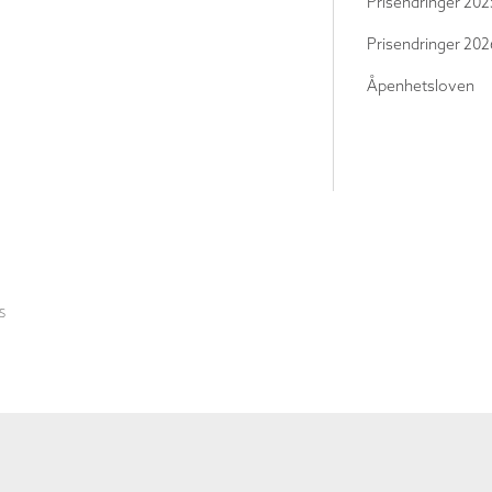
Prisendringer 202
Prisendringer 202
Åpenhetsloven
S