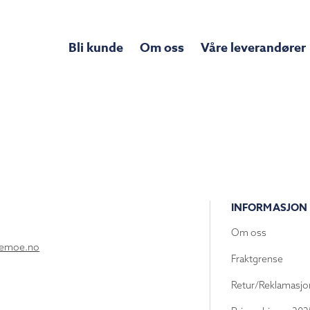
Bli kunde
Om oss
Våre leverandører
INFORMASJON
Om oss
lemoe.no
Fraktgrense
Retur/Reklamasjo