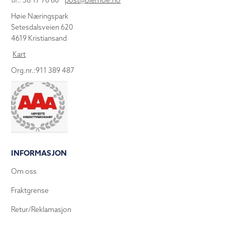
tlf.: 38 17 70 80
post@olemoe.no
Høie Næringspark
Setesdalsveien 620
4619 Kristiansand
Kart
Org.nr.:911 389 487
INFORMASJON
Om oss
Fraktgrense
Retur/Reklamasjon