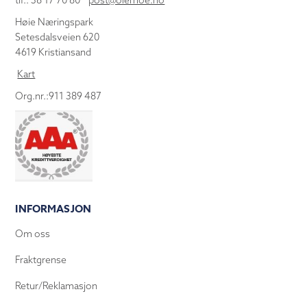
tlf.: 38 17 70 80
post@olemoe.no
Høie Næringspark
Setesdalsveien 620
4619 Kristiansand
Kart
Org.nr.:911 389 487
INFORMASJON
Om oss
Fraktgrense
Retur/Reklamasjon