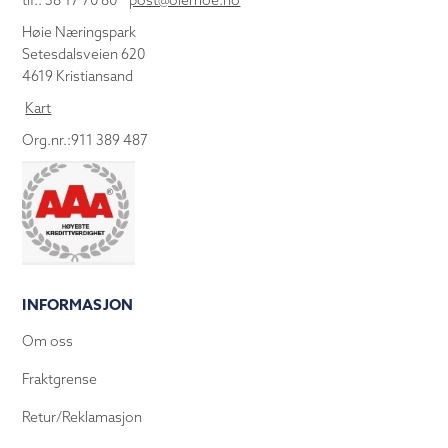
tlf.: 38 17 70 80
post@olemoe.no
Høie Næringspark
Setesdalsveien 620
4619 Kristiansand
Kart
Org.nr.:911 389 487
INFORMASJON
Om oss
Fraktgrense
Retur/Reklamasjon