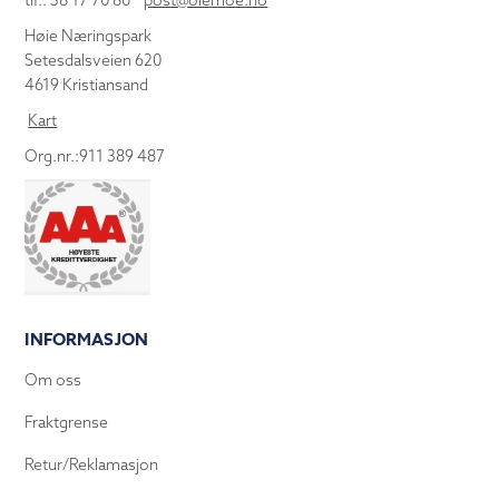
tlf.: 38 17 70 80
post@olemoe.no
Høie Næringspark
Setesdalsveien 620
4619 Kristiansand
Kart
Org.nr.:911 389 487
INFORMASJON
Om oss
Fraktgrense
Retur/Reklamasjon