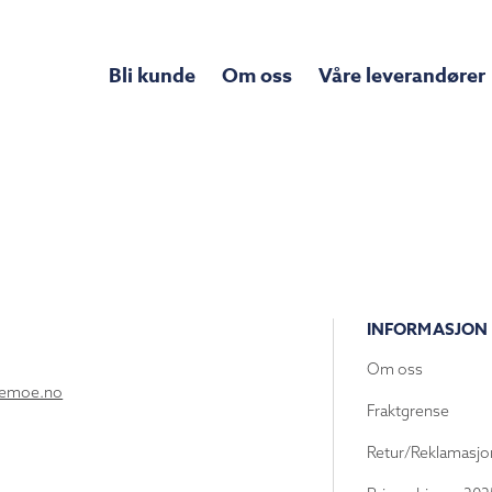
Bli kunde
Om oss
Våre leverandører
INFORMASJON
Om oss
lemoe.no
Fraktgrense
Retur/Reklamasjo