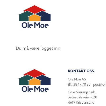
Du må være logget inn
KONTAKT OSS
Ole Moe AS
tlf.: 38 17 70 80
post@o
Høie Næringspark
Setesdalsveien 620
4619 Kristiansand