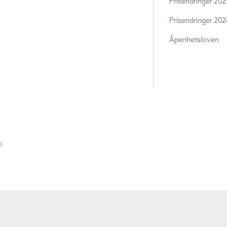
Prisendringer 202
Prisendringer 202
Åpenhetsloven
S