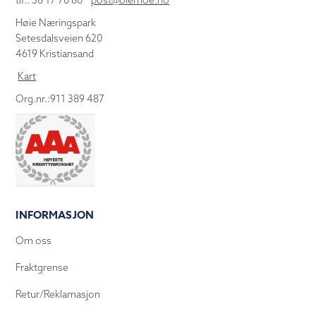
tlf.: 38 17 70 80
post@olemoe.no
Høie Næringspark
Setesdalsveien 620
4619 Kristiansand
Kart
Org.nr.:911 389 487
INFORMASJON
Om oss
Fraktgrense
Retur/Reklamasjon