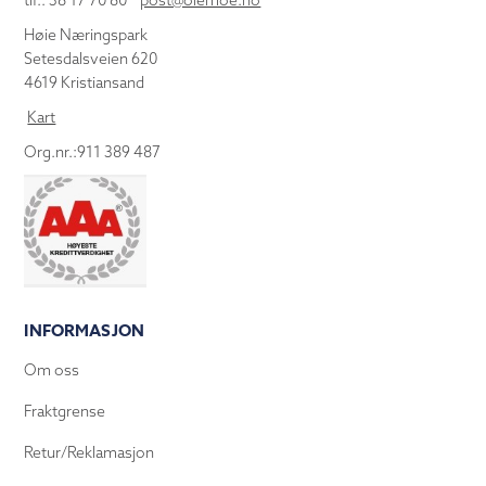
tlf.: 38 17 70 80
post@olemoe.no
Høie Næringspark
Setesdalsveien 620
4619 Kristiansand
Kart
Org.nr.:911 389 487
INFORMASJON
Om oss
Fraktgrense
Retur/Reklamasjon