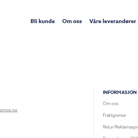
Bli kunde
Om oss
Våre leverandører
INFORMASJON
Om oss
lemoe.no
Fraktgrense
Retur/Reklamasjo