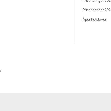
Prisendringer 202
Prisendringer 202
Åpenhetsloven
S