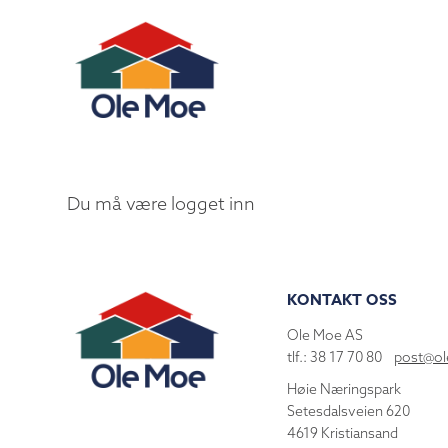
Du må være logget inn
KONTAKT OSS
Ole Moe AS
tlf.: 38 17 70 80
post@o
Høie Næringspark
Setesdalsveien 620
4619 Kristiansand