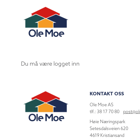
Du må være logget inn
KONTAKT OSS
Ole Moe AS
tlf.: 38 17 70 80
post@o
Høie Næringspark
Setesdalsveien 620
4619 Kristiansand