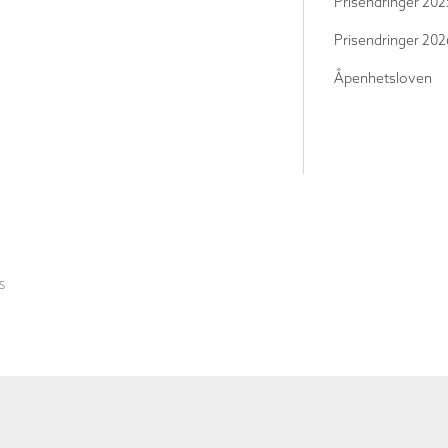
Prisendringer 202
Prisendringer 202
Åpenhetsloven
S