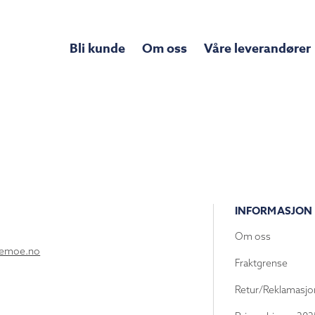
Bli kunde
Om oss
Våre leverandører
INFORMASJON
Om oss
lemoe.no
Fraktgrense
Retur/Reklamasjo