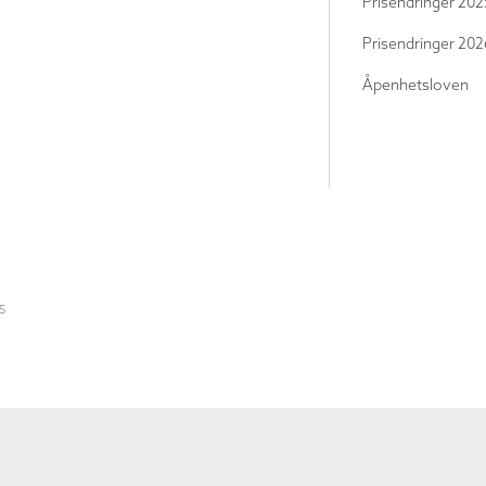
Prisendringer 202
Prisendringer 202
Åpenhetsloven
S