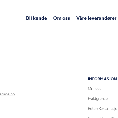
Bli kunde
Om oss
Våre leverandører
INFORMASJON
Om oss
lemoe.no
Fraktgrense
Retur/Reklamasjo