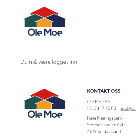
Du må være logget inn
KONTAKT OSS
Ole Moe AS
tlf.: 38 17 70 80
post@o
Høie Næringspark
Setesdalsveien 620
4619 Kristiansand