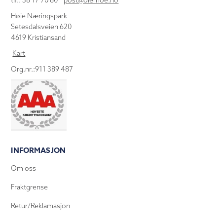
tlf.: 38 17 70 80
post@olemoe.no
Høie Næringspark
Setesdalsveien 620
4619 Kristiansand
Kart
Org.nr.:911 389 487
INFORMASJON
Om oss
Fraktgrense
Retur/Reklamasjon