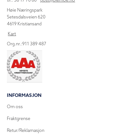
tlf.: 38 17 70 80
post@olemoe.no
Høie Næringspark
Setesdalsveien 620
4619 Kristiansand
Kart
Org.nr.:911 389 487
INFORMASJON
Om oss
Fraktgrense
Retur/Reklamasjon