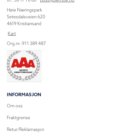
tlf.: 38 17 70 80
post@olemoe.no
Høie Næringspark
Setesdalsveien 620
4619 Kristiansand
Kart
Org.nr.:911 389 487
INFORMASJON
Om oss
Fraktgrense
Retur/Reklamasjon