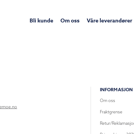
Bli kunde
Om oss
Våre leverandører
INFORMASJON
Om oss
lemoe.no
Fraktgrense
Retur/Reklamasjo