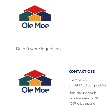
Du må være logget inn
KONTAKT OSS
Ole Moe AS
tlf.: 38 17 70 80
post@o
Høie Næringspark
Setesdalsveien 620
4619 Kristiansand