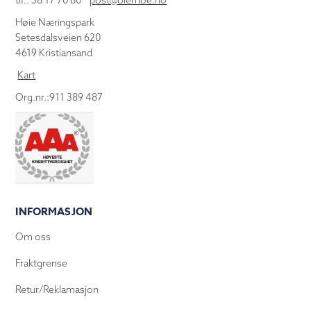
tlf.: 38 17 70 80
post@olemoe.no
Høie Næringspark
Setesdalsveien 620
4619 Kristiansand
Kart
Org.nr.:911 389 487
INFORMASJON
Om oss
Fraktgrense
Retur/Reklamasjon