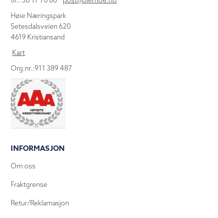
tlf.: 38 17 70 80
post@olemoe.no
Høie Næringspark
Setesdalsveien 620
4619 Kristiansand
Kart
Org.nr.:911 389 487
INFORMASJON
Om oss
Fraktgrense
Retur/Reklamasjon