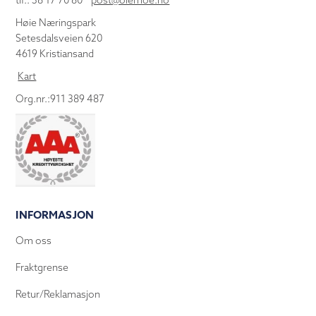
tlf.: 38 17 70 80
post@olemoe.no
Høie Næringspark
Setesdalsveien 620
4619 Kristiansand
Kart
Org.nr.:911 389 487
INFORMASJON
Om oss
Fraktgrense
Retur/Reklamasjon