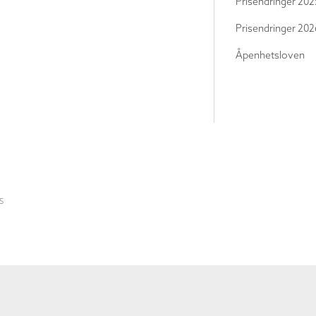
Prisendringer 202
Prisendringer 202
Åpenhetsloven
S