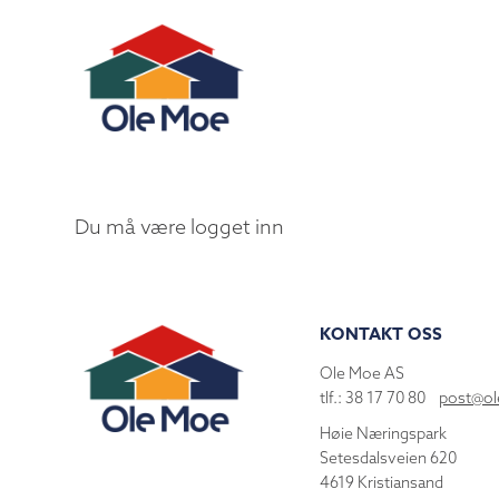
Du må være logget inn
KONTAKT OSS
Ole Moe AS
tlf.: 38 17 70 80
post@o
Høie Næringspark
Setesdalsveien 620
4619 Kristiansand