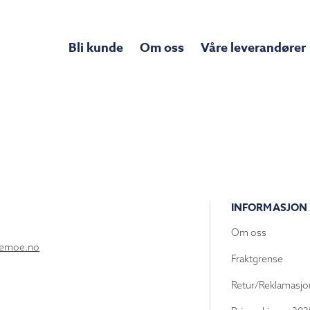
Bli kunde
Om oss
Våre leverandører
INFORMASJON
Om oss
lemoe.no
Fraktgrense
Retur/Reklamasjo