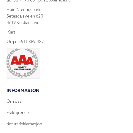
tlf.: 38 17 70 80
post@olemoe.no
Høie Næringspark
Setesdalsveien 620
4619 Kristiansand
Kart
Org.nr.:911 389 487
INFORMASJON
Om oss
Fraktgrense
Retur/Reklamasjon