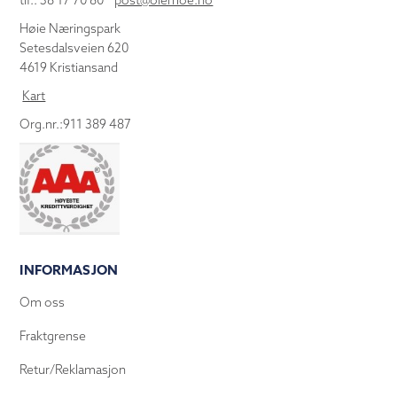
tlf.: 38 17 70 80
post@olemoe.no
Høie Næringspark
Setesdalsveien 620
4619 Kristiansand
Kart
Org.nr.:911 389 487
INFORMASJON
Om oss
Fraktgrense
Retur/Reklamasjon