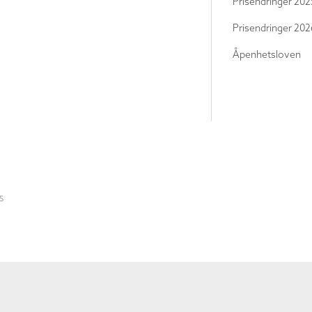
Prisendringer 202
Prisendringer 202
Åpenhetsloven
S