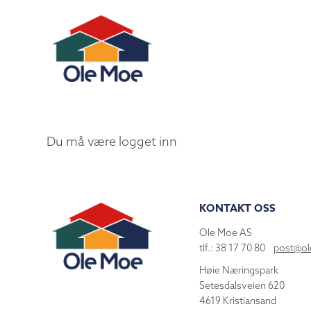
Du må være logget inn
KONTAKT OSS
Ole Moe AS
tlf.: 38 17 70 80
post@o
Høie Næringspark
Setesdalsveien 620
4619 Kristiansand