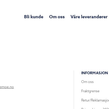
Bli kunde
Om oss
Våre leverandører
INFORMASJON
Om oss
lemoe.no
Fraktgrense
Retur/Reklamasjo