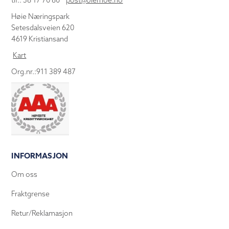
tlf.: 38 17 70 80
post@olemoe.no
Høie Næringspark
Setesdalsveien 620
4619 Kristiansand
Kart
Org.nr.:911 389 487
INFORMASJON
Om oss
Fraktgrense
Retur/Reklamasjon