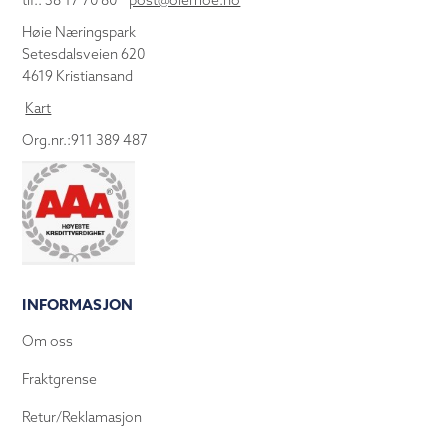
tlf.: 38 17 70 80
post@olemoe.no
Høie Næringspark
Setesdalsveien 620
4619 Kristiansand
Kart
Org.nr.:911 389 487
INFORMASJON
Om oss
Fraktgrense
Retur/Reklamasjon