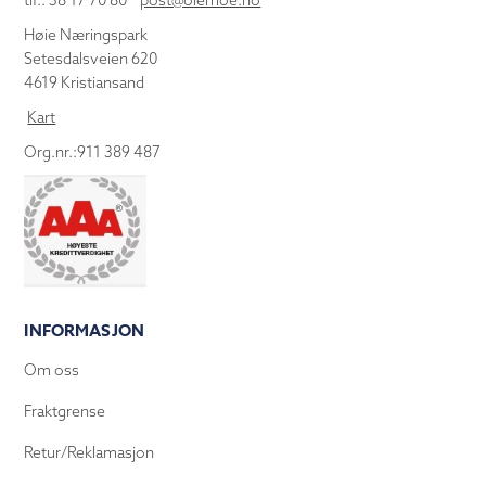
tlf.: 38 17 70 80
post@olemoe.no
Høie Næringspark
Setesdalsveien 620
4619 Kristiansand
Kart
Org.nr.:911 389 487
INFORMASJON
Om oss
Fraktgrense
Retur/Reklamasjon