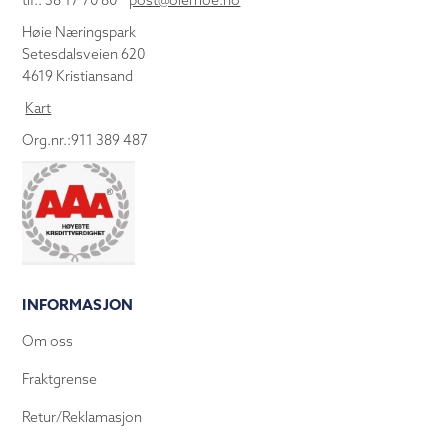
tlf.: 38 17 70 80
post@olemoe.no
Høie Næringspark
Setesdalsveien 620
4619 Kristiansand
Kart
Org.nr.:911 389 487
INFORMASJON
Om oss
Fraktgrense
Retur/Reklamasjon