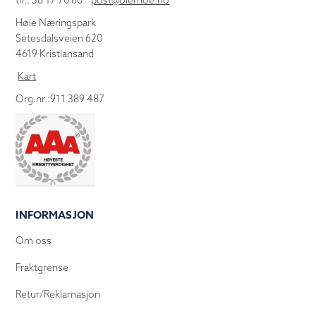
tlf.: 38 17 70 80
post@olemoe.no
Høie Næringspark
Setesdalsveien 620
4619 Kristiansand
Kart
Org.nr.:911 389 487
INFORMASJON
Om oss
Fraktgrense
Retur/Reklamasjon