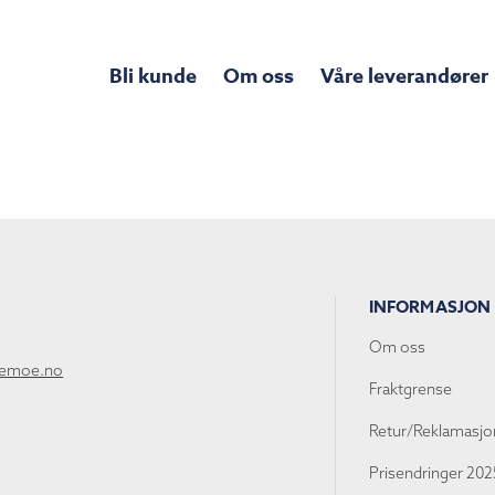
Bli kunde
Om oss
Våre leverandører
INFORMASJON
Om oss
lemoe.no
Fraktgrense
Retur/Reklamasjo
Prisendringer 202