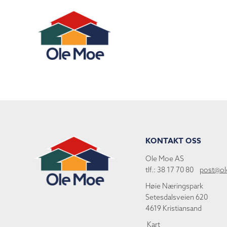
KONTAKT OSS
Ole Moe AS
tlf.: 38 17 70 80
post@o
Høie Næringspark
Setesdalsveien 620
4619 Kristiansand
Kart