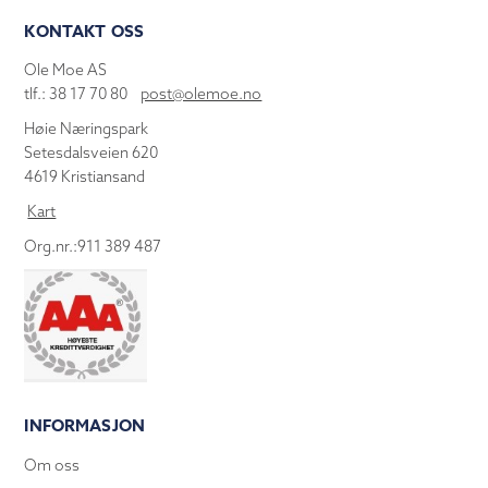
KONTAKT OSS
Ole Moe AS
tlf.: 38 17 70 80
post@olemoe.no
Høie Næringspark
Setesdalsveien 620
4619 Kristiansand
Kart
Org.nr.:911 389 487
INFORMASJON
Om oss