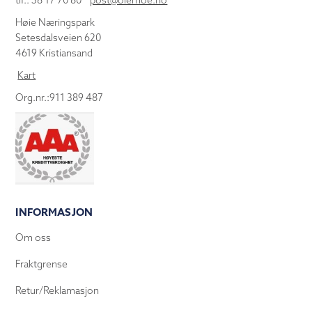
tlf.: 38 17 70 80
post@olemoe.no
Høie Næringspark
Setesdalsveien 620
4619 Kristiansand
Kart
Org.nr.:911 389 487
INFORMASJON
Om oss
Fraktgrense
Retur/Reklamasjon