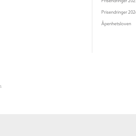
Prisendringer 202
Prisendringer 202
Åpenhetsloven
S