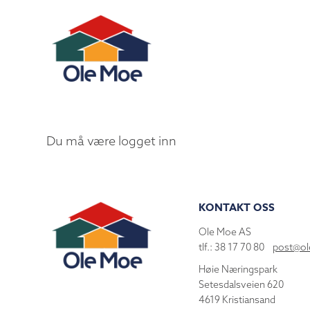
Du må være logget inn
KONTAKT OSS
Ole Moe AS
tlf.: 38 17 70 80
post@o
Høie Næringspark
Setesdalsveien 620
4619 Kristiansand