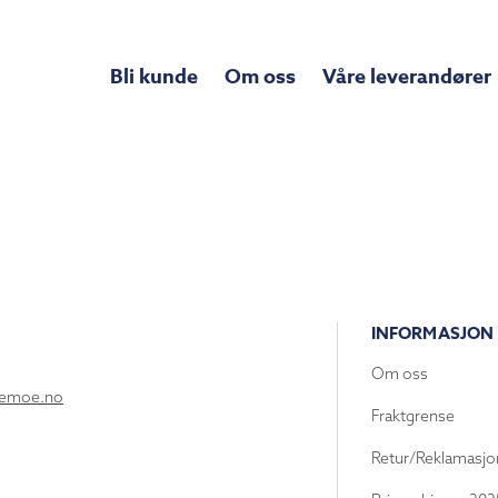
Bli kunde
Om oss
Våre leverandører
INFORMASJON
Om oss
lemoe.no
Fraktgrense
Retur/Reklamasjo