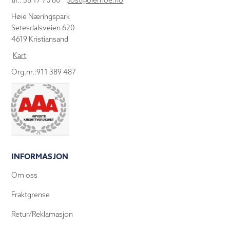
tlf.: 38 17 70 80
post@olemoe.no
Høie Næringspark
Setesdalsveien 620
4619 Kristiansand
Kart
Org.nr.:911 389 487
INFORMASJON
Om oss
Fraktgrense
Retur/Reklamasjon