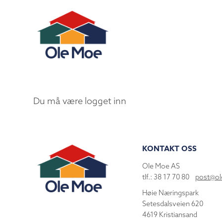
Du må være logget inn
KONTAKT OSS
Ole Moe AS
tlf.: 38 17 70 80
post@o
Høie Næringspark
Setesdalsveien 620
4619 Kristiansand