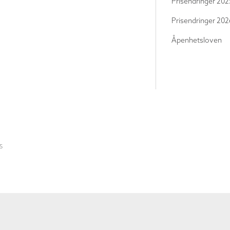
Prisendringer 202
Prisendringer 202
Åpenhetsloven
S