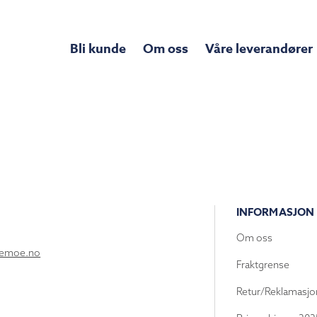
Bli kunde
Om oss
Våre leverandører
INFORMASJON
Om oss
lemoe.no
Fraktgrense
Retur/Reklamasjo