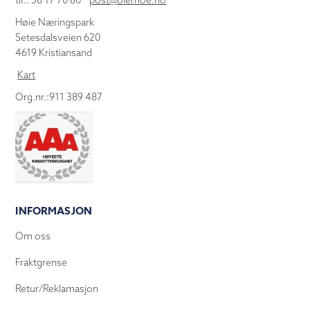
tlf.: 38 17 70 80
post@olemoe.no
Høie Næringspark
Setesdalsveien 620
4619 Kristiansand
Kart
Org.nr.:911 389 487
INFORMASJON
Om oss
Fraktgrense
Retur/Reklamasjon