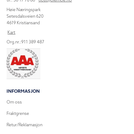
tlf.: 38 17 70 80
post@olemoe.no
Høie Næringspark
Setesdalsveien 620
4619 Kristiansand
Kart
Org.nr.:911 389 487
INFORMASJON
Om oss
Fraktgrense
Retur/Reklamasjon