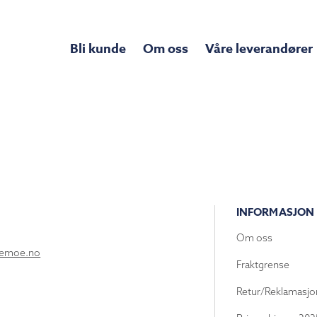
Bli kunde
Om oss
Våre leverandører
INFORMASJON
Om oss
lemoe.no
Fraktgrense
Retur/Reklamasjo