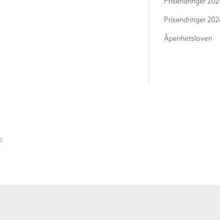
Prisendringer 202
Prisendringer 202
Åpenhetsloven
S