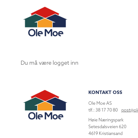
Du må være logget inn
KONTAKT OSS
Ole Moe AS
tlf.: 38 17 70 80
post@o
Høie Næringspark
Setesdalsveien 620
4619 Kristiansand