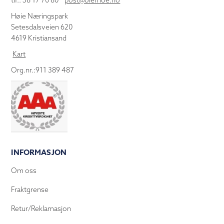
tlf.: 38 17 70 80
post@olemoe.no
Høie Næringspark
Setesdalsveien 620
4619 Kristiansand
Kart
Org.nr.:911 389 487
INFORMASJON
Om oss
Fraktgrense
Retur/Reklamasjon