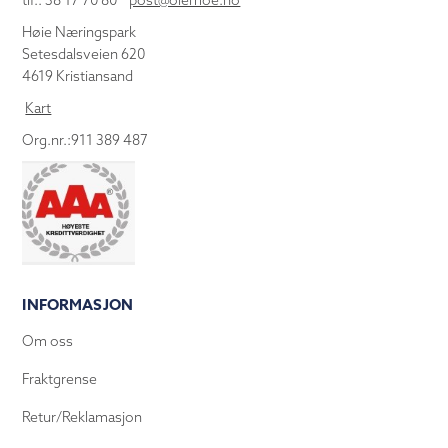
tlf.: 38 17 70 80
post@olemoe.no
Høie Næringspark
Setesdalsveien 620
4619 Kristiansand
Kart
Org.nr.:911 389 487
INFORMASJON
Om oss
Fraktgrense
Retur/Reklamasjon