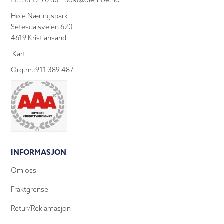
tlf.: 38 17 70 80
post@olemoe.no
Høie Næringspark
Setesdalsveien 620
4619 Kristiansand
Kart
Org.nr.:911 389 487
INFORMASJON
Om oss
Fraktgrense
Retur/Reklamasjon