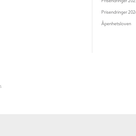
Prisendringer 202
Prisendringer 202
Åpenhetsloven
S