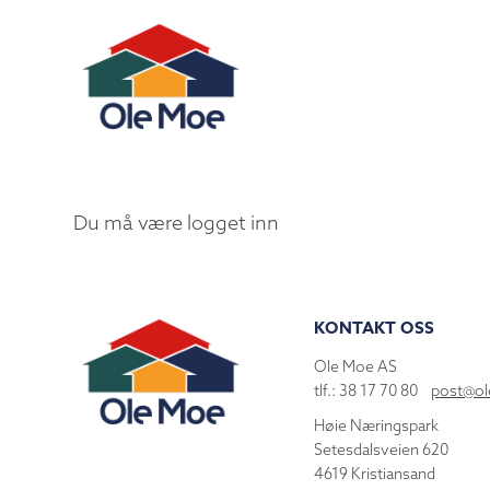
Du må være logget inn
KONTAKT OSS
Ole Moe AS
tlf.: 38 17 70 80
post@o
Høie Næringspark
Setesdalsveien 620
4619 Kristiansand