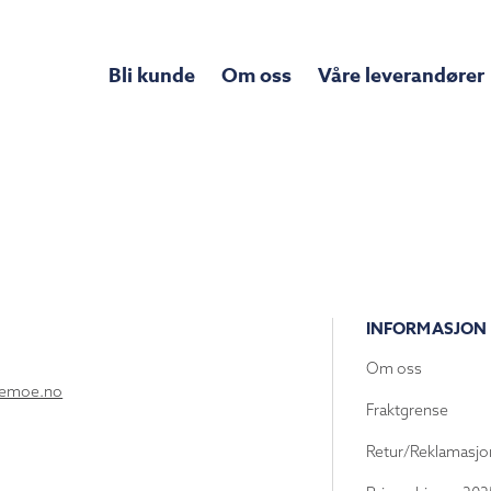
Bli kunde
Om oss
Våre leverandører
INFORMASJON
Om oss
lemoe.no
Fraktgrense
Retur/Reklamasjo